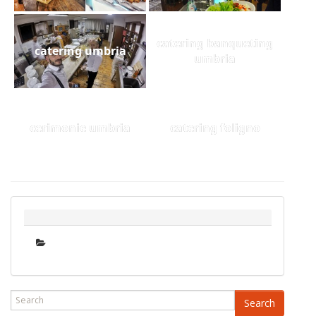
catering banqueting
catering umbria
umbria
cerimonie umbria
catering foligno
Search