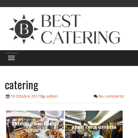
catering
10 Ottobre 2017
by
admin
No comments
catering banchetti
aperi cena umbria
umbria