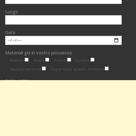
Luogo
Data
Materiali già in vostro possesso
Niente
Sedie
Tavoli
Cucina
Spazio esterno
Copertura spazio esterno
Note extra