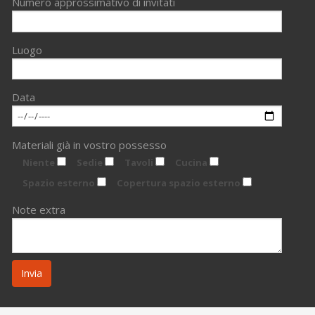
Numero approssimativo di invitati
Luogo
Data
Materiali già in vostro possesso
Niente
Sedie
Tavoli
Cucina
Spazio esterno
Copertura spazio esterno
Note extra