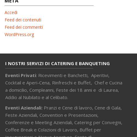
META
Accedi
Feed dei contenuti
Feed dei commenti
WordPress.org
I NOSTRI SERVIZI DI CATERING E BANQUETING
Eventi Privati
: Ricevimenti e Banchetti, Aperitivi,
Cocktail e Aperi-Cena, Rinfreschi e Buffet, Chef e Cucina
a domicilio, Compleanni, Feste dei 18 anni e di Laurea,
Addio al Nubilato e al Celibato.
Eventi Aziendali:
Pranzi e Cene di lavoro, Cene di Gala,
Feste Aziendali, Convention e Presentazioni,
Conferenze e Meeting Aziendali, Catering per Convegni,
Coffee Break e Colazioni di Lavoro, Buffet per
Inaugurazioni e Nuove Aperture, Feste di