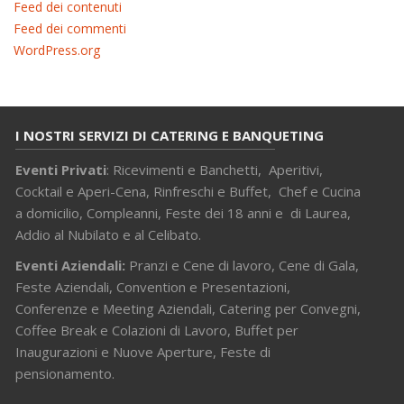
Feed dei contenuti
Feed dei commenti
WordPress.org
I NOSTRI SERVIZI DI CATERING E BANQUETING
Eventi Privati
: Ricevimenti e Banchetti, Aperitivi,
Cocktail e Aperi-Cena, Rinfreschi e Buffet, Chef e Cucina
a domicilio, Compleanni, Feste dei 18 anni e di Laurea,
Addio al Nubilato e al Celibato.
Eventi Aziendali:
Pranzi e Cene di lavoro, Cene di Gala,
Feste Aziendali, Convention e Presentazioni,
Conferenze e Meeting Aziendali, Catering per Convegni,
Coffee Break e Colazioni di Lavoro, Buffet per
Inaugurazioni e Nuove Aperture, Feste di
pensionamento.